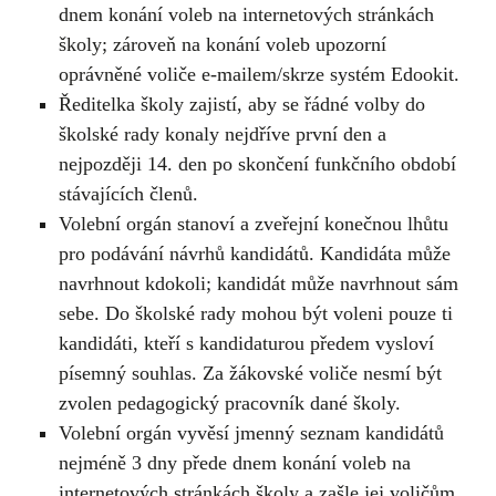
dnem konání voleb na internetových stránkách
školy; zároveň na konání voleb upozorní
oprávněné voliče e-mailem/skrze systém Edookit.
Ředitelka školy zajistí, aby se řádné volby do
školské rady konaly nejdříve první den a
nejpozději 14. den po skončení funkčního období
stávajících členů.
Volební orgán stanoví a zveřejní konečnou lhůtu
pro podávání návrhů kandidátů. Kandidáta může
navrhnout kdokoli; kandidát může navrhnout sám
sebe. Do školské rady mohou být voleni pouze ti
kandidáti, kteří s kandidaturou předem vysloví
písemný souhlas. Za žákovské voliče nesmí být
zvolen pedagogický pracovník dané školy.
Volební orgán vyvěsí jmenný seznam kandidátů
nejméně 3 dny přede dnem konání voleb na
internetových stránkách školy a zašle jej voličům