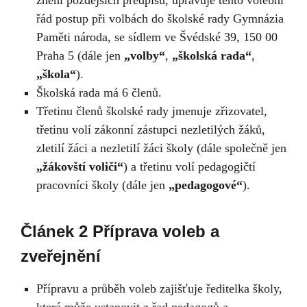
řád postup při volbách do školské rady Gymnázia
Paměti národa, se sídlem ve Švédské 39, 150 00
Praha 5 (dále jen
„volby“
,
„školská rada“
,
„škola“
).
Školská rada má 6 členů.
Třetinu členů školské rady jmenuje zřizovatel,
třetinu volí zákonní zástupci nezletilých žáků,
zletilí žáci a nezletilí žáci školy (dále společně jen
„žákovští voliči“
) a třetinu volí pedagogičtí
pracovníci školy (dále jen
„pedagogové“
).
Článek 2 Příprava voleb a
zveřejnění
Přípravu a průběh voleb zajišťuje ředitelka školy,
která může ustanovit z řad pedagogů a