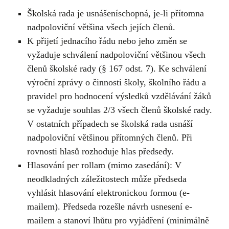
Školská rada je usnášeníschopná, je-li přítomna
nadpoloviční většina všech jejích členů.
K přijetí jednacího řádu nebo jeho změn se
vyžaduje schválení nadpoloviční většinou všech
členů školské rady (§ 167 odst. 7). Ke schválení
výroční zprávy o činnosti školy, školního řádu a
pravidel pro hodnocení výsledků vzdělávání žáků
se vyžaduje souhlas 2/3 všech členů školské rady.
V ostatních případech se školská rada usnáší
nadpoloviční většinou přítomných členů. Při
rovnosti hlasů rozhoduje hlas předsedy.
Hlasování per rollam (mimo zasedání): V
neodkladných záležitostech může předseda
vyhlásit hlasování elektronickou formou (e-
mailem). Předseda rozešle návrh usnesení e-
mailem a stanoví lhůtu pro vyjádření (minimálně